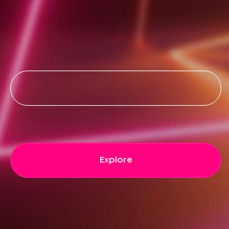
Explore